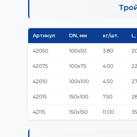
Трой
Артикул
DN, мм
кг/шт.
L,
42050
100x50
3.80
2
42075
100x75
4.00
2
42010
100x100
4.50
2
42015
150x100
7.50
2
42115
150x150
11.00
3