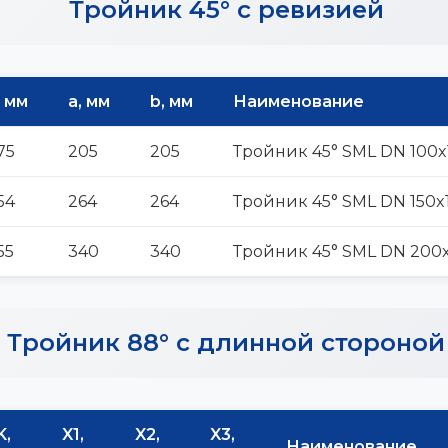
Тройник 45° с ревизией
, мм
а, мм
b, мм
Наименование
75
205
205
Тройник 45° SML DN 100x
54
264
264
Тройник 45° SML DN 150x
55
340
340
Тройник 45° SML DN 200
Тройник 88° с длинной стороной
K,
X1,
X2,
X3,
Наименование