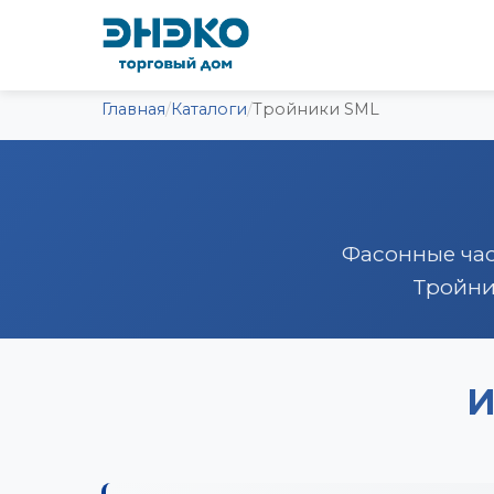
Главная
/
Каталоги
/
Тройники SML
Фасонные час
Тройни
И