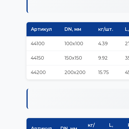
Артикул
DN, мм
кг/шт.
L
44100
100x100
4.39
2
44150
150x150
9.92
3
44200
200x200
15.75
4
кг/
L,
Артикул
DN, мм