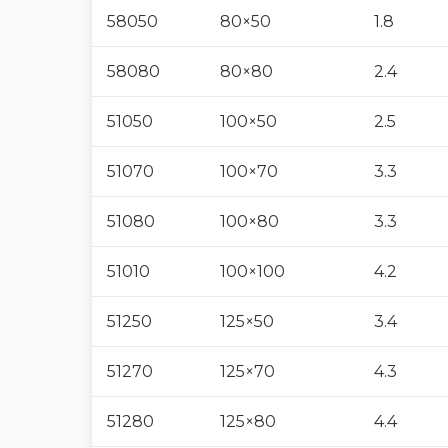
58050
80×50
1.8
58080
80×80
2.4
51050
100×50
2.5
51070
100×70
3.3
51080
100×80
3.3
51010
100×100
4.2
51250
125×50
3.4
51270
125×70
4.3
51280
125×80
4.4