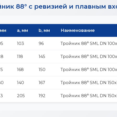
ник 88° с ревизией и плавным в
 мм
а, мм
b, мм
Наименование
05
103
96
Тройник 88° SML DN 100x
28
118
145
Тройник 88° SML DN 100x
75
168
150
Тройник 88° SML DN 100x
80
140
167
Тройник 88° SML DN 150x
53
205
192
Тройник 88° SML DN 150x