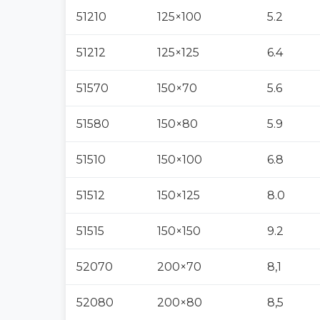
51210
125×100
5.2
51212
125×125
6.4
51570
150×70
5.6
51580
150×80
5.9
51510
150×100
6.8
51512
150×125
8.0
51515
150×150
9.2
52070
200×70
8,1
52080
200×80
8,5