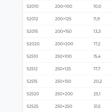
52010
200×100
10,0
52012
200×125
11,9
52015
200×150
13,3
52020
200×200
17,2
52510
250×100
15,4
52512
250×125
17,7
52515
250×150
20,2
52520
250×200
25,1
52525
250×250
31,5