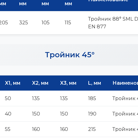
мм
мм
мм
мм
Тройник 88° SML D
205
325
105
115
EN 877
Тройник 45°
X1, мм
X2, мм
X3, мм
L, мм
Наимено
50
135
135
185
Тройник 
40
150
150
190
Тройник 
55
160
160
215
Тройник 