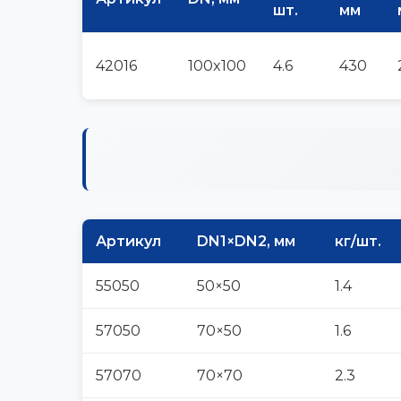
шт.
мм
42016
100x100
4.6
430
Артикул
DN1×DN2, мм
кг/шт.
55050
50×50
1.4
57050
70×50
1.6
57070
70×70
2.3