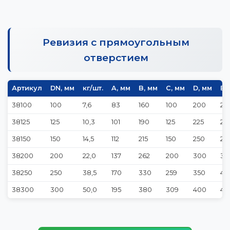
Ревизия с прямоугольным
отверстием
Артикул
DN, мм
кг/шт.
A, мм
B, мм
C, мм
D, мм
E,
38100
100
7,6
83
160
100
200
23
38125
125
10,3
101
190
125
225
25
38150
150
14,5
112
215
150
250
28
38200
200
22,0
137
262
200
300
33
38250
250
38,5
170
330
259
350
42
38300
300
50,0
195
380
309
400
47