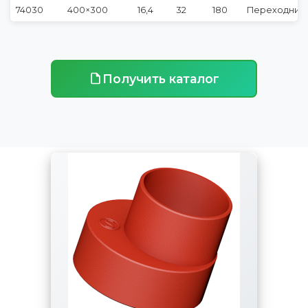
74030
400×300
16,4
32
180
Переходник 
Получить каталог