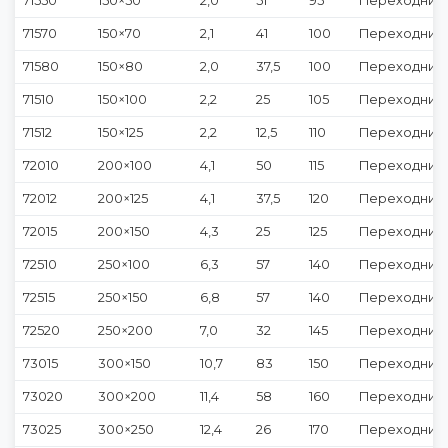
71550
150×50
2,0
51
95
Переходник 
71570
150×70
2,1
41
100
Переходник 
71580
150×80
2,0
37,5
100
Переходник 
71510
150×100
2,2
25
105
Переходник 
71512
150×125
2,2
12,5
110
Переходник э
72010
200×100
4,1
50
115
Переходник 
72012
200×125
4,1
37,5
120
Переходник 
72015
200×150
4,3
25
125
Переходник 
72510
250×100
6,3
57
140
Переходник 
72515
250×150
6,8
57
140
Переходник 
72520
250×200
7,0
32
145
Переходник 
73015
300×150
10,7
83
150
Переходник 
73020
300×200
11,4
58
160
Переходник 
73025
300×250
12,4
26
170
Переходник 